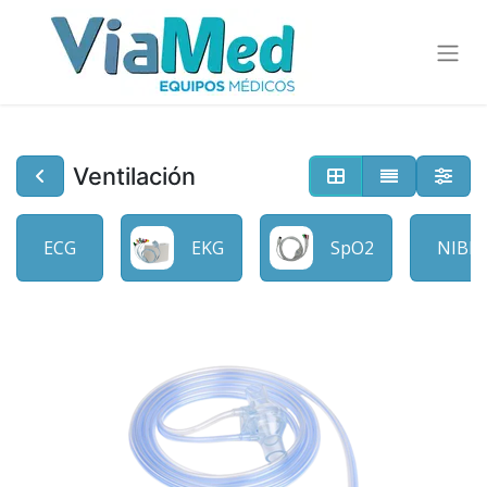
Ventilación
ECG
EKG
SpO2
NIBP