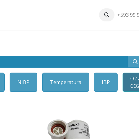
+593 99 
Inicio
Productos
Nosotros
Contáctenos
Nuestros cli
O2 
NIBP
Temperatura
IBP
CO