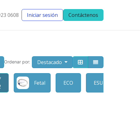
923 0608
Iniciar sesión
Contáctenos
entes
Blog
Destacado
Ordenar por:
/
Fetal
ECO
ESU
D
2