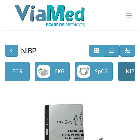
NIBP
ECG
EKG
SpO2
NIBP