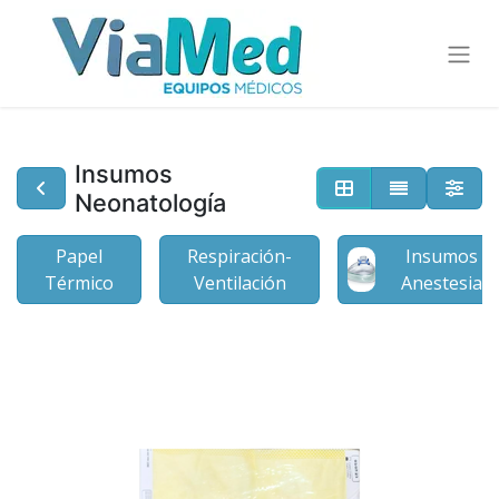
Insumos
Neonatología
Papel
Respiración-
Insumos
Térmico
Ventilación
Anestesia