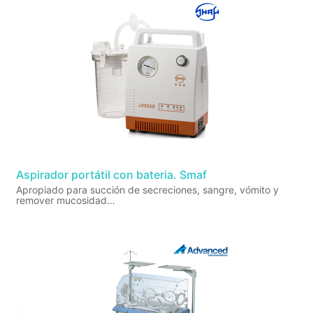
Aspirador portátil con bateria. Smaf
Apropiado para succión de secreciones, sangre, vómito y
remover mucosidad
Frabricado en material plástico
Rango de succión: 150 mmHg a 600mmHg
Flujo de aire ≥ 20 L/min
Ruido: menor a 65dB
Pistón trabaja sin lubicración - sin aceite
Frasco de succión de policarbonato transparente de 1000
mL con válvula de protección de sobrellenado.
Batería recargable, duración hasta 25 min de funcionamiento
continuo
Inidicador de batería baja