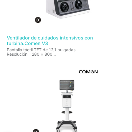
Ventilador de cuidados intensivos con
turbina.Comen V3
Pantalla táctil TFT de 12,1 pulgadas.
Resolución: 1280 × 800
Volumen tidal:
Adult: 100 - 2200 mL (incremento 10 mL)
Pediatric: 15 - 300 mL (incremento of 1 mL)
Modos de ventilación estandar: V-A/C, P-A/C, V-SIMV, P-
SIMV, CPAP/PSV, HFNC
Monitoreo:
Volumen tidal, presión de la vía aérea, PEEP, FiO2, frecuencia
respiratoria,
ventilación por minuto, Resistencia inspiratoria, Resistencia
espiratoria, RCexp (Compliance respiratoria espiratoria),
Cdyn (Compliance dinámica), Cstat (Compliance estática),
flujo de terapia de O2, RSBI (Índice de respiración rápida y
superficial).
Herramientas respiratorias:
Nebulización, retención de inspiración y espiración,