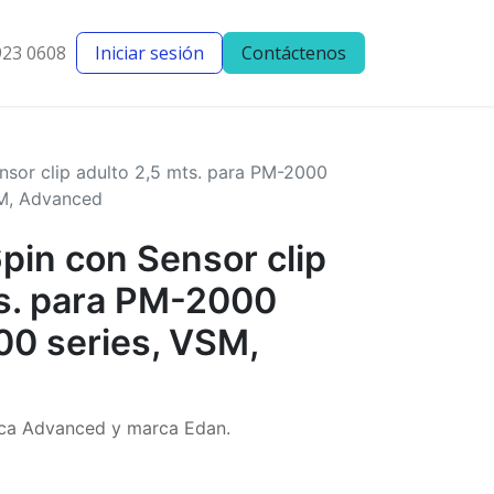
923 0608
Iniciar sesión
Contáctenos
entes
Blog
sor clip adulto 2,5 mts. para PM-2000
SM, Advanced
pin con Sensor clip
ts. para PM-2000
00 series, VSM,
ca Advanced y marca Edan.