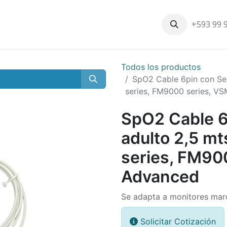
+593 99 
Inicio
Productos
Nosotros
Contáctenos
Nuestros cli
Todos los productos
SpO2 Cable 6pin con Sen
series, FM9000 series, V
SpO2 Cable 6
adulto 2,5 m
series, FM90
Advanced
Se adapta a monitores mar
Solicitar Cotización