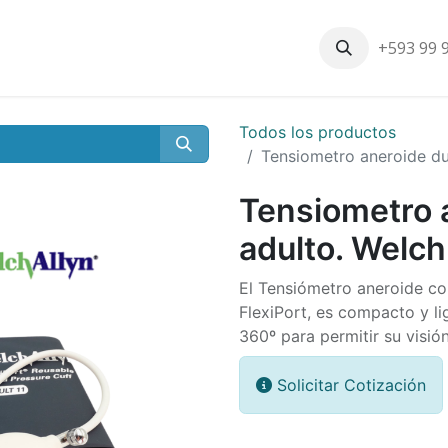
+593 99 
Inicio
Productos
Nosotros
Contáctenos
Nuestros cli
Todos los productos
Tensiometro aneroide du
Tensiometro 
adulto. Welch
El Tensiómetro aneroide c
FlexiPort, es compacto y lig
360º para permitir su visió
Solicitar Cotización