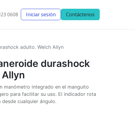
923 0608
Iniciar sesión
Contáctenos
entes
Blog
rashock adulto. Welch Allyn
aneroide durashock
 Allyn
on manómetro integrado en el manguito
ero para facilitar su uso. El indicador rota
n desde cualquier ángulo.