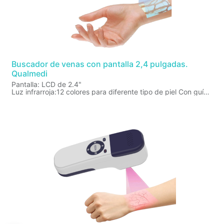
Buscador de venas con pantalla 2,4 pulgadas.
Qualmedi
Pantalla: LCD de 2.4"
Luz infrarroja:12 colores para diferente tipo de piel Con guía
de punción
Distancia: 22 - 30 cm
Aplicación: Adultos, Pediátricos y Neonatos
Bateria:De litio recargable
Peso: 450 g
Estuche de transporte: Caja de aluminio