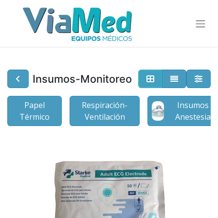
Insumos-Monitoreo
Papel
Respiración-
Insumos
Térmico
Ventilación
Anestesia