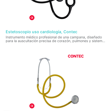
Estetoscopio uso cardiología, Contec
Instrumento médico profesional de una campana, diseñado
para la auscultación precisa de corazón, pulmones y sistema
vascular. Ofrece alta sensibilidad acústica, diafragma
sintonizable (100Hz-1,000Hz) y un diseño ergonómico.
Cabezal de titanio negro.
Dimensiones: largo total 76 cm.
Diámetro del cabezal: 4,7cm.
Peso: 160g.