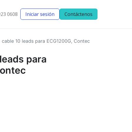
923 0608
Iniciar sesión
Contáctenos
entes
Blog
 cable 10 leads para ECG1200G, Contec
leads para
ontec