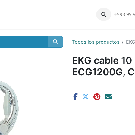
+593 99 
Inicio
Productos
Nosotros
Contáctenos
Nuestros cli
Todos los productos
EKG
EKG cable 10 
ECG1200G, C