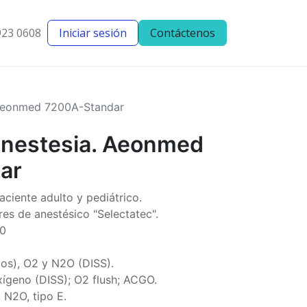
923 0608
Iniciar sesión
Contáctenos
entes
Blog
 Aeonmed 7200A-Standar
Anestesia. Aeonmed
ar
ciente adulto y pediátrico.
es de anestésico "Selectatec".
00
bos), O2 y N2O (DISS).
xígeno (DISS); O2 flush; ACGO.
 N2O, tipo E.