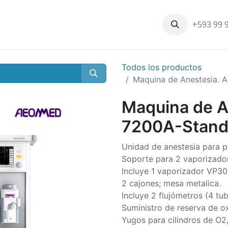
+593 99 
Inicio
Productos
Nosotros
Contáctenos
Nuestros cli
Todos los productos
Maquina de Anestesia.
Maquina de 
7200A-Stand
Unidad de anestesia para pa
Soporte para 2 vaporizador
Incluye 1 vaporizador VP3
2 cajones; mesa metalica.
Incluye 2 flujómetros (4 tu
Suministro de reserva de o
Yugos para cilindros de O2,