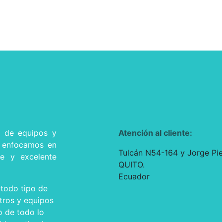
l de equipos y
Atención al cliente:
s enfocamos en
Tulcán N54-164 y Jorge Pie
te y excelente
QUITO.
Ecuador
todo tipo de
tros y equipos
o de todo lo