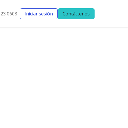
923 0608
Iniciar sesión
Contáctenos
entes
Blog