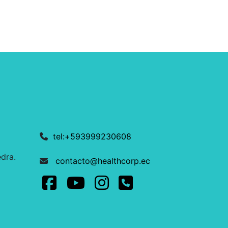
tel:+593999230608
dra.
contacto@healthcorp.ec