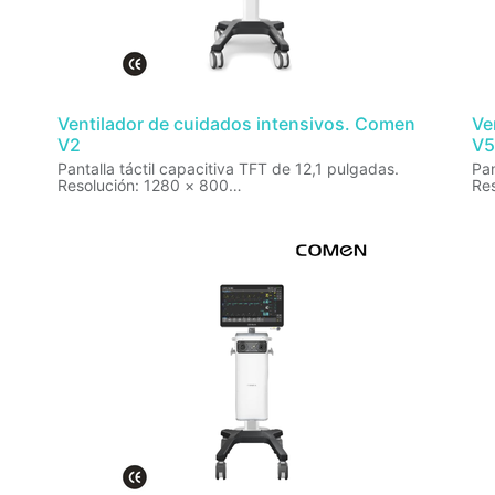
Ventilador de cuidados intensivos. Comen
Ve
V2
V5
Pantalla táctil capacitiva TFT de 12,1 pulgadas.
Pan
Resolución: 1280 × 800
Re
Volumen tidal:
Vol
Adulto: 100~4000m
Ad
Pediátrico: 20.0~300ml
Pe
Neonatal : 2.0~100ml
Ne
Modos de ventilación estandar: V-A/C, P-A/C, V-
SIMV, P-SIMV, CPAP/PSV, PSV-S/T
Modo
SI
,
Monitoreo:
SI
Volumen tidal, presión de la vía aérea, PEEP, FiO2,
frecuencia respiratoria,
Mon
ventilación por minuto, Resistencia inspiratoria,
Vol
Resistencia espiratoria, RCexp (Compliance
fre
respiratoria espiratoria), Cdyn (Compliance
ven
 y
dinámica), Cstat (Compliance estática), flujo de
Resi
terapia de O2, RSBI (Índice de respiración rápida y
res
superficial). PulmoView
dinámica)
ter
ón,
Formas de onda:
sup