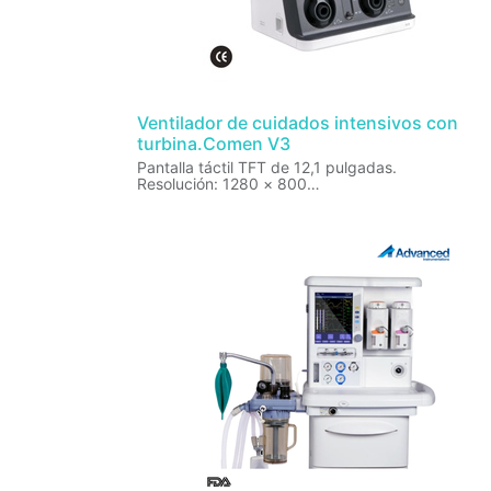
Ventilador de cuidados intensivos con
turbina.Comen V3
Pantalla táctil TFT de 12,1 pulgadas.
Resolución: 1280 × 800
Volumen tidal:
Adult: 100 - 2200 mL (incremento 10 mL)
Pediatric: 15 - 300 mL (incremento of 1 mL)
Modos de ventilación estandar: V-A/C, P-A/C, V-
SIMV, P-SIMV, CPAP/PSV, HFNC
Monitoreo:
Volumen tidal, presión de la vía aérea, PEEP, FiO2
frecuencia respiratoria,
ventilación por minuto, Resistencia inspiratoria,
Resistencia espiratoria, RCexp (Compliance
respiratoria espiratoria), Cdyn (Compliance
dinámica), Cstat (Compliance estática), flujo de
terapia de O2, RSBI (Índice de respiración rápida
superficial).
Herramientas respiratorias:
Nebulización, retención de inspiración y espiraci