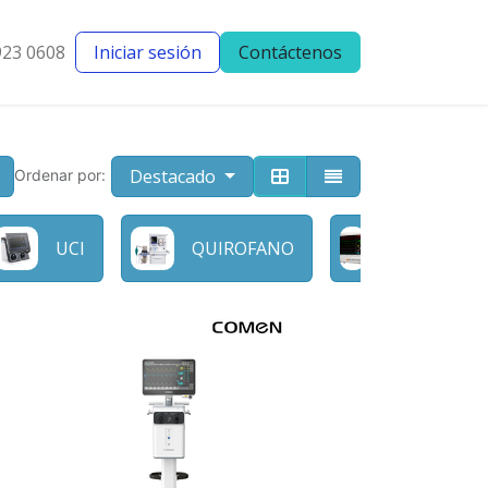
923 0608
Iniciar sesión
Contáctenos
entes
Blog
Destacado
Ordenar por:
MONITORE
UCI
QUIROFANO
DE PACIEN