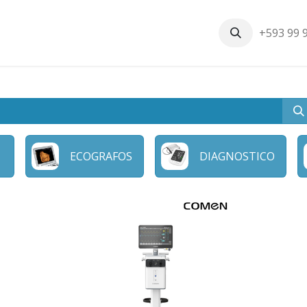
+593 99 
Inicio
Productos
Nosotros
Contáctenos
Nuestros cli
ECOGRAFOS
DIAGNOSTICO