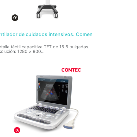
ntilador de cuidados intensivos. Comen
talla táctil capacitiva TFT de 15.6 pulgadas.
solución: 1280 × 800
umen tidal:
ulto: 100~4000m
diatrico: 20.0~300ml
onatal : 2.0~100ml
s de ventilación estandar: V-A/C, P-A/C, V-
MV, P-SIMV, CPAP/PSV, Duovent, PRVC, PRVC-
MV, PSV-S/T
itoreo:
umen tidal, presión de la vía aérea, PEEP, FiO2,
cuencia respiratoria,
tilación por minuto, Resistencia inspiratoria,
stencia espiratoria, RCexp (Compliance
piratoria espiratoria), Cdyn (Compliance
, Cstat (Compliance estática), flujo de
apia de O2, RSBI (Índice de respiración rápida y
erficial), PulmoView.