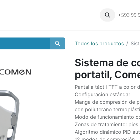
+593 99 
Inicio
Productos
Nosotros
Contáctenos
Nuestros cli
Todos los productos
Sis
Sistema de c
portatil, Com
Pantalla táctil TFT a color 
Configuración estándar:
Manga de compresión de pie
con poliuterano termoplásti
Modo de funcionamiento c
Zonas de tratamiento: pies y
Algoritmo dinámico PID aut
12 modos de compresión