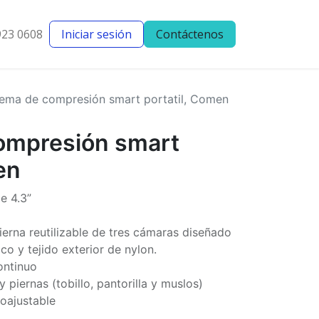
923 0608
Iniciar sesión
Contáctenos
entes
Blog
tema de compresión smart portatil, Comen
ompresión smart
en
de 4.3”
rna reutilizable de tres cámaras diseñado
co y tejido exterior de nylon.
ontinuo
 piernas (tobillo, pantorilla y muslos)
oajustable