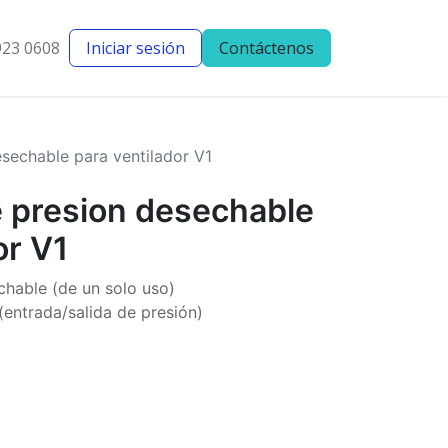
923 0608
Iniciar sesión
Contáctenos
entes
Blog
sechable para ventilador V1
 presion desechable
or V1
hable (de un solo uso)
(entrada/salida de presión)