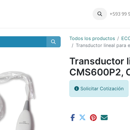
+593 99 
Inicio
Productos
Nosotros
Contáctenos
Nuestros cli
Todos los productos
EC
Transductor lineal par
Transductor l
CMS600P2, 
Solicitar Cotización