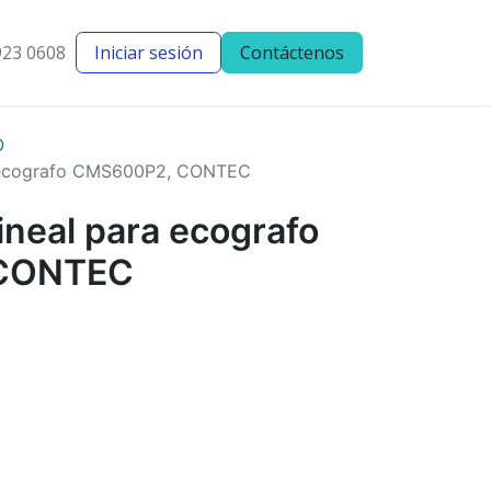
923 0608
Iniciar sesión
Contáctenos
entes
Blog
O
a ecografo CMS600P2, CONTEC
ineal para ecografo
CONTEC