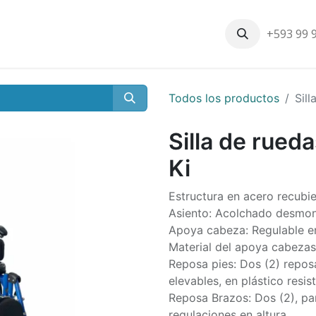
+593 99 
Inicio
Productos
Nosotros
Contáctenos
Nuestros cli
Todos los productos
Sill
Silla de rueda
Ki
Estructura en acero recubie
Asiento: Acolchado desmon
Apoya cabeza: Regulable e
Material del apoya cabezas
Reposa pies: Dos (2) reposa
elevables, en plástico resis
Reposa Brazos: Dos (2), par
regulaciones en altura