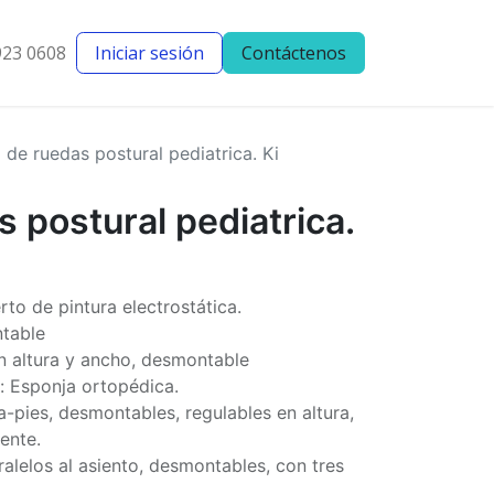
923 0608
Iniciar sesión
Contáctenos
entes
Blog
a de ruedas postural pediatrica. Ki
s postural pediatrica.
rto de pintura electrostática.
table
n altura y ancho, desmontable
: Esponja ortopédica.
-pies, desmontables, regulables en altura,
tente.
alelos al asiento, desmontables, con tres