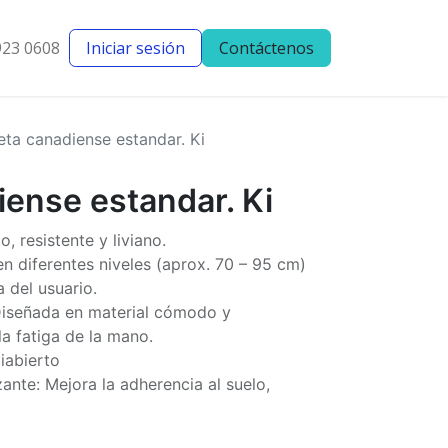
923 0608
Iniciar sesión
Contáctenos
entes
Blog
eta canadiense estandar. Ki
ense estandar. Ki
, resistente y liviano.
en diferentes niveles (aprox. 70 – 95 cm)
 del usuario.
iseñada en material cómodo y
la fatiga de la mano.
iabierto
nte: Mejora la adherencia al suelo,