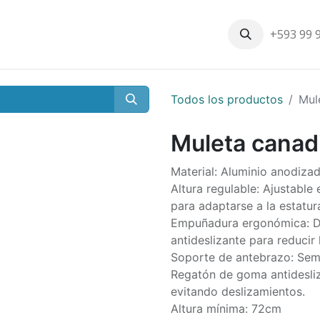
+593 99 
Inicio
Productos
Nosotros
Contáctenos
Nuestros cli
Todos los productos
Mul
Muleta canadi
Material: Aluminio anodizado
Altura regulable: Ajustable 
para adaptarse a la estatura
Empuñadura ergonómica: D
antideslizante para reducir 
Soporte de antebrazo: Sem
Regatón de goma antidesliza
evitando deslizamientos.
Altura mínima: 72cm