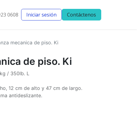
923 0608
Iniciar sesión
Contáctenos
entes
Blog
anza mecanica de piso. Ki
ica de piso. Ki
g / 350lb. L
o, 12 cm de alto y 47 cm de largo.
ma antideslizante.