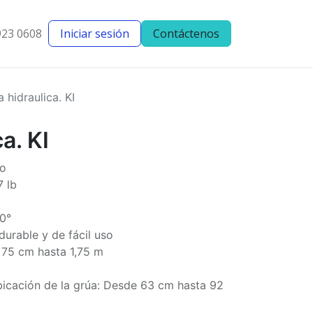
923 0608
Iniciar sesión
Contáctenos
entes
Blog
 hidraulica. KI
a. KI
no
7 lb
0°
urable y de fácil uso
 75 cm hasta 1,75 m
bicación de la grúa: Desde 63 cm hasta 92