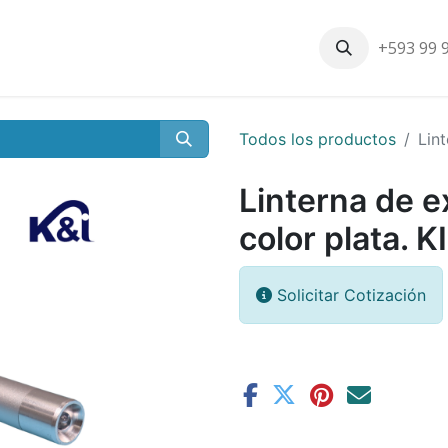
+593 99 
Inicio
Productos
Nosotros
Contáctenos
Nuestros cli
Todos los productos
Lint
Linterna de e
color plata. KI
Solicitar Cotización