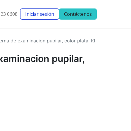
923 0608
Iniciar sesión
Contáctenos
entes
Blog
erna de examinacion pupilar, color plata. KI
xaminacion pupilar,