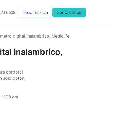
923 0608
Iniciar sesión
Contáctenos
entes
Blog
imetro digital inalambrico, Mediclife
ital inalambrico,
ura corporal
n solo botón.
 – 200 cm