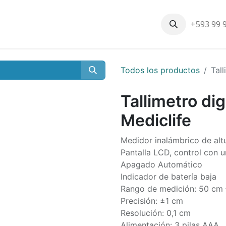
+593 99 
Inicio
Productos
Nosotros
Contáctenos
Nuestros cli
Todos los productos
Tall
Tallimetro dig
Mediclife
Medidor inalámbrico de alt
Pantalla LCD, control con u
Apagado Automático
Indicador de batería baja
Rango de medición: 50 cm
Precisión: ±1 cm
Resolución: 0,1 cm
Alimentación: 3 pilas AAA