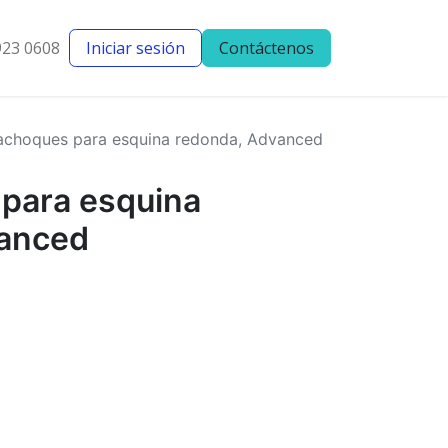
923 0608
Iniciar sesión
Contáctenos
entes
Blog
achoques para esquina redonda, Advanced
para esquina
vanced