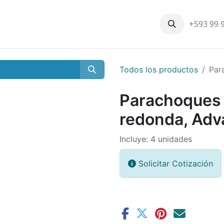
+593 99 
Inicio
Productos
Nosotros
Contáctenos
Nuestros cli
Todos los productos
Par
Parachoques 
redonda, Ad
Incluye: 4 unidades
Solicitar Cotización