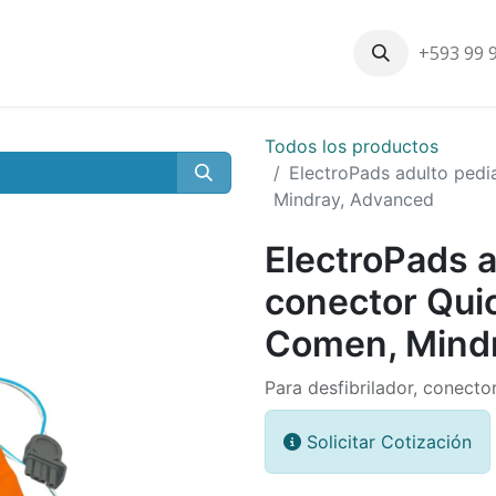
+593 99 
Inicio
Productos
Nosotros
Contáctenos
Nuestros cli
Todos los productos
ElectroPads adulto ped
Mindray, Advanced
ElectroPads a
conector Qui
Comen, Mind
Para desfibrilador, conect
Solicitar Cotización