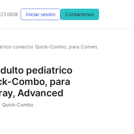
923 0608
Iniciar sesión
Contáctenos
entes
Blog
iatrico conector Quick-Combo, para Comen,
dulto pediatrico
ck-Combo, para
ray, Advanced
or Quick-Combo