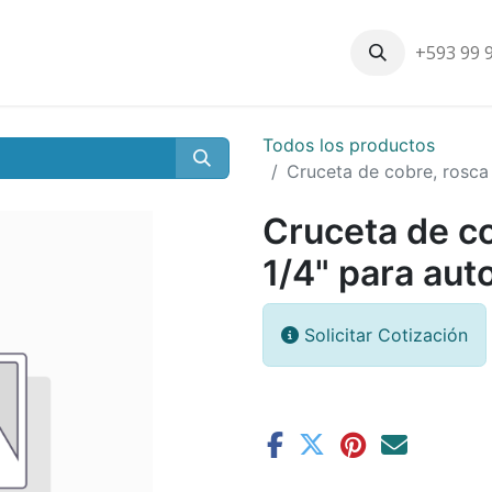
+593 99 
Inicio
Productos
Nosotros
Contáctenos
Nuestros cli
Todos los productos
Cruceta de cobre, rosca
Cruceta de c
1/4" para aut
Solicitar Cotización