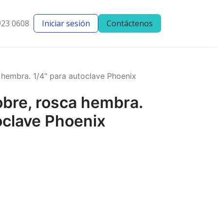
923 0608
Iniciar sesión
Contáctenos
entes
Blog
 hembra. 1/4" para autoclave Phoenix
obre, rosca hembra.
oclave Phoenix