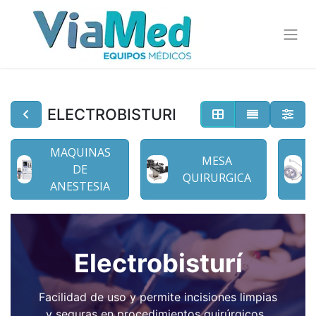
ELECTROBISTURI
MAQUINAS
MESA
DE
QUIRURGICA
ANESTESIA
Electrobisturí
Facilidad de uso y permite incisiones limpias
y seguras en procedimientos quirúrgicos.