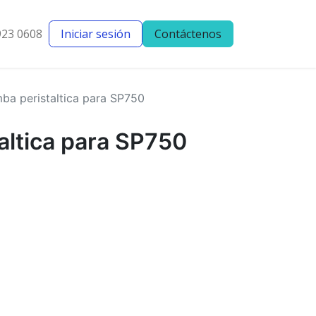
923 0608
Iniciar sesión
Contáctenos
entes
Blog
ba peristaltica para SP750
altica para SP750