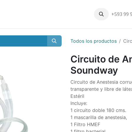
+593 99 
Inicio
Productos
Nosotros
Contáctenos
Nuestros cli
Todos los productos
Cir
Circuito de A
Soundway
Circuito de Anestesia corru
transparente y libre de láte
Estéril
Incluye:
1 circuito doble 180 cms.
1 mascarilla de anestesia,
1 Filtro HMEF
1 filtro bacterial