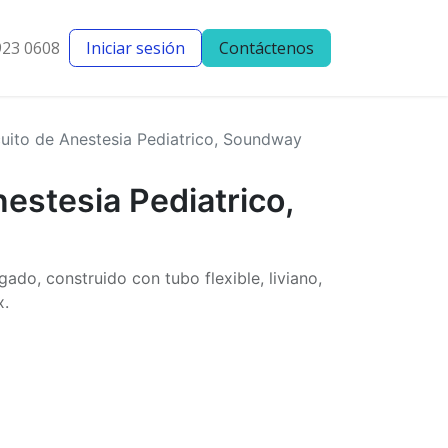
923 0608
Iniciar sesión
Contáctenos
entes
Blog
cuito de Anestesia Pediatrico, Soundway
nestesia Pediatrico,
gado, construido con tubo flexible, liviano,
x.