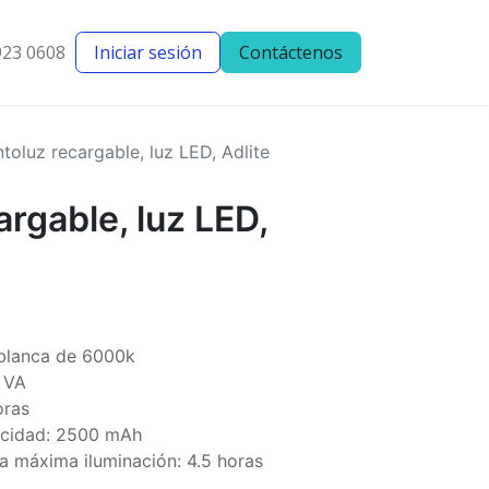
923 0608
Iniciar sesión
Contáctenos
entes
Blog
toluz recargable, luz LED, Adlite
argable, luz LED,
 blanca de 6000k
3 VA
oras
pacidad: 2500 mAh
 máxima iluminación: 4.5 horas