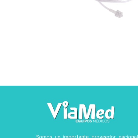
Somos un importante proveedor naciona