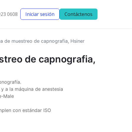
923 0608
Iniciar sesión
Contáctenos
entes
Blog
ea de muestreo de capnografia, Hsiner
streo de capnografia,
pnografía.
 y a la máquina de anestesia
e-Male
mplen con estándar ISO