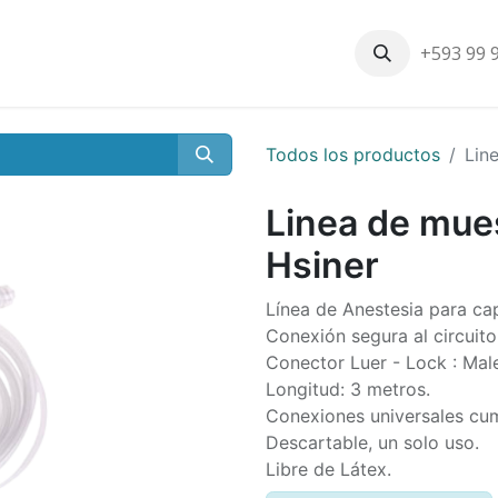
+593 99 
Inicio
Productos
Nosotros
Contáctenos
Nuestros cli
Todos los productos
Lin
Linea de mue
Hsiner
Línea de Anestesia para ca
Conexión segura al circuito
Conector Luer - Lock : Mal
Longitud: 3 metros.
Conexiones universales cu
Descartable, un solo uso.
Libre de Látex.