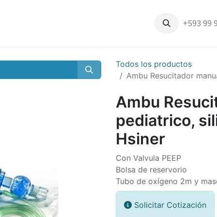
+593 99 
Inicio
Productos
Nosotros
Contáctenos
Nuestros cli
Todos los productos
Ambu Resucitador manual,
Ambu Resucit
pediatrico, si
Hsiner
Con Valvula PEEP
Bolsa de reservorio
Tubo de oxígeno 2m y mascar
Solicitar Cotización