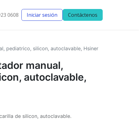
923 0608
Iniciar sesión
Contáctenos
entes
Blog
 pediatrico, silicon, autoclavable, Hsiner
ador manual,
licon, autoclavable,
illa de silicon, autoclavable.