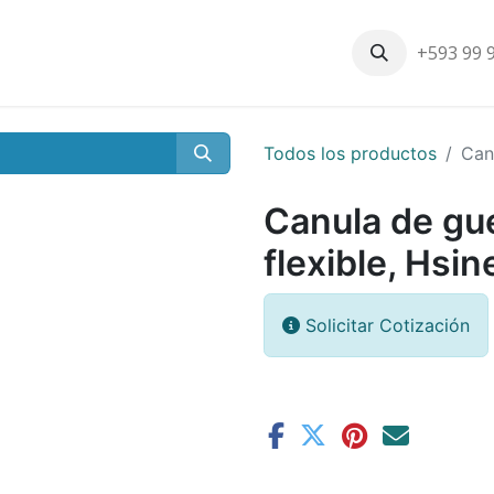
+593 99 
Inicio
Productos
Nosotros
Contáctenos
Nuestros cli
Todos los productos
Can
Canula de gu
flexible, Hsin
Solicitar Cotización