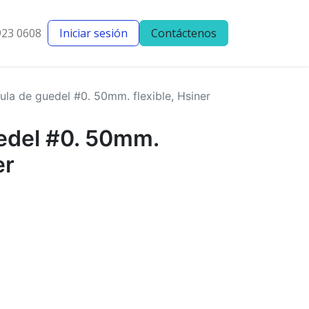
923 0608
Iniciar sesión
Contáctenos
entes
Blog
ula de guedel #0. 50mm. flexible, Hsiner
edel #0. 50mm.
er