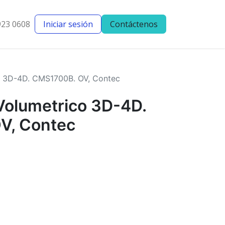
923 0608
Iniciar sesión
Contáctenos
entes
Blog
o 3D-4D. CMS1700B. OV, Contec
Volumetrico 3D-4D.
V, Contec