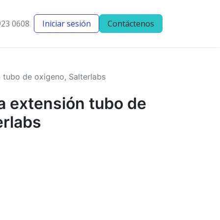
923 0608
Iniciar sesión
Contáctenos
entes
Blog
 tubo de oxigeno, Salterlabs
a extensión tubo de
erlabs