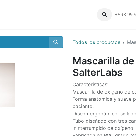
+593 99 
Inicio
Productos
Nosotros
Contáctenos
Nuestros cli
Todos los productos
Mas
Mascarilla de
SalterLabs
Características:
Mascarilla de oxígeno de c
Forma anatómica y suave pa
paciente.
Diseño ergonómico, sellado 
Tubo diseñado con tres cana
ininterrumpido de oxígeno.
Fabricada en PVC grado mé