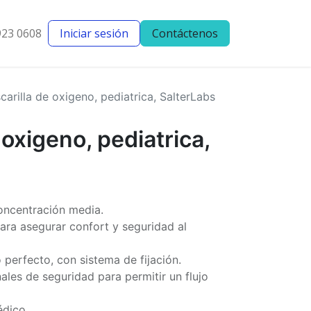
923 0608
Iniciar sesión
Contáctenos
entes
Blog
carilla de oxigeno, pediatrica, SalterLabs
 oxigeno, pediatrica,
oncentración media.
ra asegurar confort y seguridad al
perfecto, con sistema de fijación.
les de seguridad para permitir un flujo
dico.