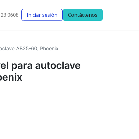
923 0608
Iniciar sesión
Contáctenos
entes
Blog
toclave AB25-60, Phoenix
el para autoclave
oenix